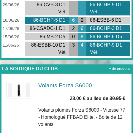
86-CVB-3 D1
86-BCHP-9 D1
29/06/26
Vét
Vét
86-BCHP-5 D1
6
2
86-ESBB-6 D1
18/06/26
86-CSADC-1 D1
2
6
86-BCHP-3 D1
17/06/26
86-MB-2 D5
0
8
86-BCHP-6 D5
15/06/26
86-ESBB-10 D1
3
4
86-BCHP-9 D1
11/06/26
Vét
Vét
LA BOUTIQUE DU CLUB
+ de produits
Volants Forza S6000
28.00 €
au lieu de
30.95 €
Volants plumes Forza S6000 - Vitesse 77
- Homologué FFBAD Elite. - Boite de 12
volants