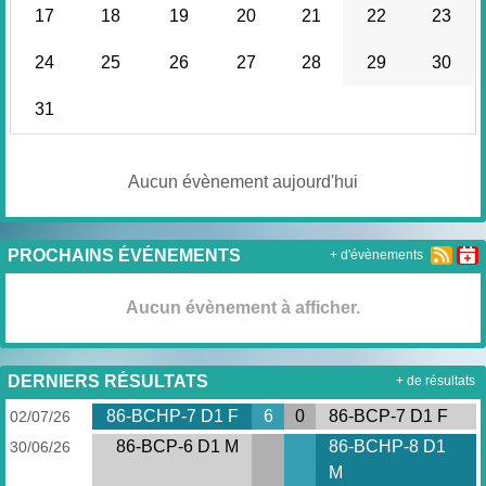
17
18
19
20
21
22
23
24
25
26
27
28
29
30
31
Aucun évènement aujourd'hui
PROCHAINS ÉVÉNEMENTS
+ d'évènements
Aucun évènement à afficher.
DERNIERS RÉSULTATS
+ de résultats
86-BCHP-7 D1 F
6
0
86-BCP-7 D1 F
02/07/26
86-BCP-6 D1 M
86-BCHP-8 D1
30/06/26
M