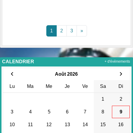
1
2
3
»
CALENDRIER
+ d'évènements
Août 2026
Lu
Ma
Me
Je
Ve
Sa
Di
1
2
3
4
5
6
7
8
9
10
11
12
13
14
15
16